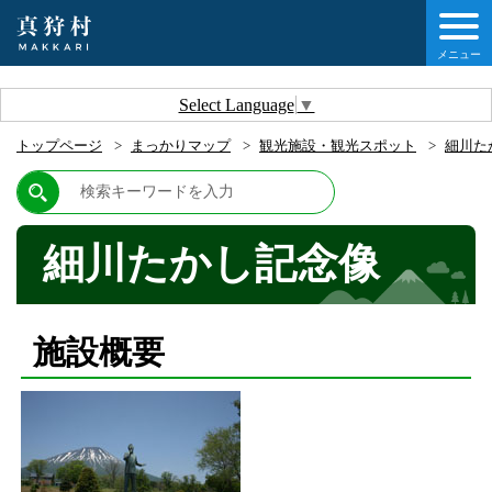
メニュー
しの情報
Select Language
▼
トップページ
まっかりマップ
観光施設・観光スポット
細川た
情報
村について
細川たかし記念像
他移住・定住ガイド
施設概要
情報