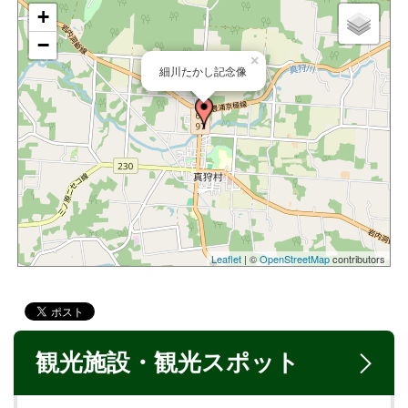
+
−
×
細川たかし記念像
Leaflet
| ©
OpenStreetMap
contributors
観光施設・観光スポット