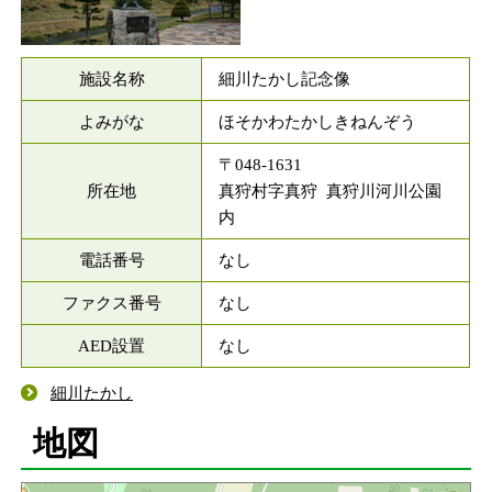
施設名称
細川たかし記念像
よみがな
ほそかわたかしきねんぞう
〒048-1631
所在地
真狩村字真狩 真狩川河川公園
内
電話番号
なし
ファクス番号
なし
AED設置
なし
細川たかし
地図