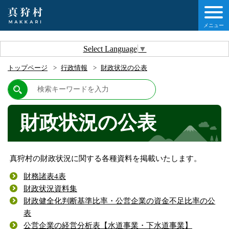
メニュー
しの情報
Select Language
▼
トップページ
行政情報
財政状況の公表
情報
村について
財政状況の公表
他移住・定住ガイド
真狩村の財政状況に関する各種資料を掲載いたします。
情報
財務諸表4表
財政状況資料集
財政健全化判断基準比率・公営企業の資金不足比率の公
表
公営企業の経営分析表【水道事業・下水道事業】