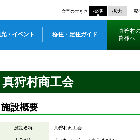
標準
拡大
文字の大きさ
配
真狩村
観光・イベント
移住・定住ガイド
皆様へ
真狩村商工会
施設概要
施設名称
真狩村商工会