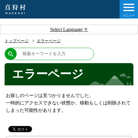
メニュー
しの情報
Select Language
▼
トップページ
エラーページ
情報
村について
エラーページ
他移住・定住ガイド
お探しのページは見つかりませんでした。
情報
一時的にアクセスできない状態か、移動もしくは削除されて
しまった可能性があります。