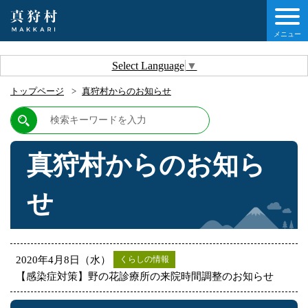
メニュー
しの情報
Select Language
▼
トップページ
真狩村からのお知らせ
情報
村について
真狩村からのお知ら
他移住・定住ガイド
せ
情報
2020年4月8日（水）
くらしの情報
【感染症対策】野の花診療所の来院時間調整のお知らせ