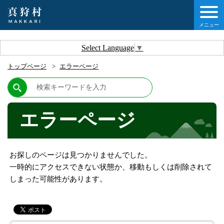
メニュー
しの情報
Select Language
▼
トップページ
エラーページ
情報
村について
エラーページ
他移住・定住ガイド
お探しのページは見つかりませんでした。
情報
一時的にアクセスできない状態か、移動もしくは削除されて
しまった可能性があります。