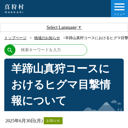
メニュー
しの情報
Select Language
▼
トップページ
地域のお知らせ
羊蹄山真狩コースにおけるヒグマ目
情報
村について
羊蹄山真狩コースに
他移住・定住ガイド
おけるヒグマ目撃情
情報
報について
2025年6月30日(月)
お知らせ