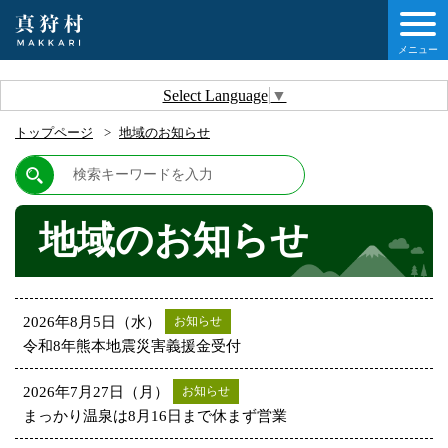
メニュー
しの情報
Select Language
▼
トップページ
地域のお知らせ
情報
村について
地域のお知らせ
他移住・定住ガイド
情報
2026年8月5日（水）
お知らせ
令和8年熊本地震災害義援金受付
2026年7月27日（月）
お知らせ
まっかり温泉は8月16日まで休まず営業