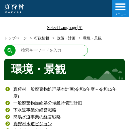
メニュー
しの情報
Select Language
▼
トップページ
行政情報
政策・計画
環境・景観
情報
村について
環境・景観
他移住・定住ガイド
真狩村一般廃棄物処理基本計画(令和6年度～令和15年
情報
度)
一般廃棄物最終処分場維持管理計画
下水道事業の経営戦略
簡易水道事業の経営戦略
真狩村水道ビジョン