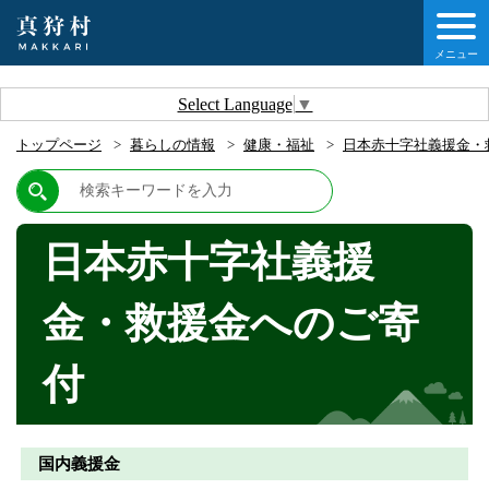
メニュー
しの情報
Select Language
▼
トップページ
暮らしの情報
健康・福祉
日本赤十字社義援金・
情報
村について
日本赤十字社義援
他移住・定住ガイド
金・救援金へのご寄
情報
付
国内義援金