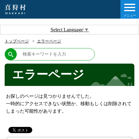
メニュー
しの情報
Select Language
▼
トップページ
エラーページ
情報
村について
エラーページ
他移住・定住ガイド
お探しのページは見つかりませんでした。
情報
一時的にアクセスできない状態か、移動もしくは削除されて
しまった可能性があります。