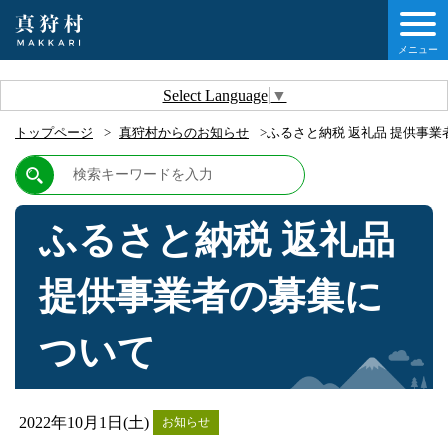
メニュー
しの情報
Select Language
▼
トップページ
真狩村からのお知らせ
ふるさと納税 返礼品 提供事
情報
村について
ふるさと納税 返礼品
他移住・定住ガイド
提供事業者の募集に
情報
ついて
2022年10月1日(土)
お知らせ