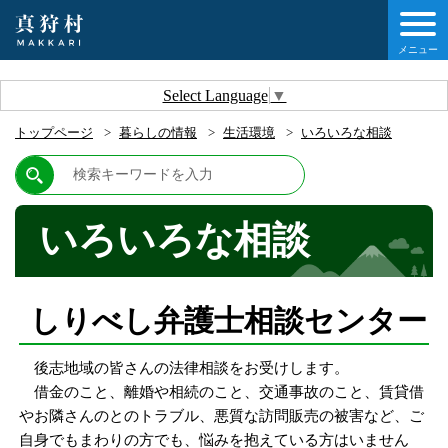
メニュー
しの情報
Select Language
▼
トップページ
暮らしの情報
生活環境
いろいろな相談
情報
村について
いろいろな相談
他移住・定住ガイド
しりべし弁護士相談センター
情報
後志地域の皆さんの法律相談をお受けします。
借金のこと、離婚や相続のこと、交通事故のこと、賃貸借
やお隣さんのとのトラブル、悪質な訪問販売の被害など、ご
自身でもまわりの方でも、悩みを抱えている方はいません