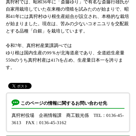
真狩村では、昭和36年に「斎藤ゆり」で有名な斎藤行雄氏が
自家用栽培していた在来種の増殖を試みたのが始まりで、昭
和41年には真狩村ゆり根生産組合が設立され、本格的な栽培
が始まりました。現在は、苦みの少ないコオニユリを交配親
とする品種「白銀」を栽培しています。
令和7年、真狩村産業課調べでは
ゆり根は国内生産の99％が北海道産であり、全道総生産量
550tのうち真狩村産は417tを占め、生産量日本一を誇りま
す。
このページの情報に関するお問い合わせ先
真狩村役場 企画情報課 商工観光係
TEL：0136-45-
3613
FAX：0136-45-3162