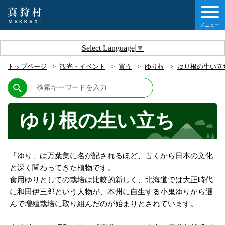
メニュー
しの情報
Select Language
▼
トップページ
観光・イベント
買う
ゆり根
ゆり根の生い立
情報
村について
ゆり根の生い立ち
他移住・定住ガイド
「ゆり」は万葉集に名が記されるほど、古くから日本の文化
情報
と深く関わってきた植物です。
食用ゆりとしての栽培は比較的新しく、北海道では大正時代
に和田伊三郎という人物が、本州に自生する小鬼ゆりから選
んで増殖栽培に取り組んだのが始まりとされています。